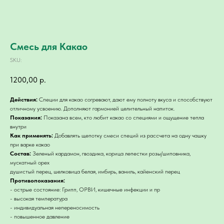
Смесь для Какао
SKU:
1200,00
р.
Действия:
Специи для какао согревают, дают ему полноту вкуса и способствуют
отличному усвоению. Дополняют гармонией целительный напиток.
Показания:
Показана всем, кто любит какао со специями и ощущение тепла
внутри
Как применять:
Добавлять щепотку смеси специй из рассчета на одну чашку
при варке какао
Состав:
Зеленый кардамон, гвоздика, корица лепестки розы/шиповника,
мускатный орех
душистый перец, шелковица белая, имбирь, ваниль, кайенский перец
Противопоказания:
- острые состояние: Грипп, ОРВИ, кишечные инфекции и пр
- высокая температура
- индивидуальная непереносимость
- повышенное давление